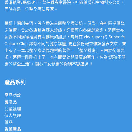
香港執業超過30年，曾任職多家醫院、社區藥房和生物科技公司，
同時亦是一位整全療法專家。
茅博士開創先河，設立香港首間整全療法坊 – 健樂，在社區提供臨
床治療，會於各店舖為客人診症，詳情可向各店舖查詢。茅博士亦
透過不同途徑推廣有關健康的訊息，每月在 city super 的 Superlife
Culture Club 都有不同的健康講座, 更在多份報章雜誌發表文章，並
出版了一本以整全療法為題材的著作 – 「整全排毒」。由於徇眾要
求，茅博士剛剛推出了一本有關嬰幼兒健康的著作，名為”讓孩子健
康的整全生活”，關心子女健康的你絕不容錯過!!!
產品系列
產品功效
護膚品
兒童護理
個人護理
藥品
香薰產品