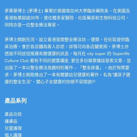
茅菁華博士 (茅博士) 畢業於美國南加州大學臨床藥劑系，在美國及
香港執業超過30年，曾任職多家醫院、社區藥房和生物科技公司，
同時亦是一位整全療法專家。
茅博士開創先河，設立香港首間整全療法坊 – 健樂，在社區提供臨
床治療，會於各店舖為客人診症，詳情可向各店舖查詢。茅博士亦
透過不同途徑推廣有關健康的訊息，每月在 city super 的 Superlife
Culture Club 都有不同的健康講座, 更在多份報章雜誌發表文章，並
出版了一本以整全療法為題材的著作 – 「整全排毒」。由於徇眾要
求，茅博士剛剛推出了一本有關嬰幼兒健康的著作，名為”讓孩子健
康的整全生活”，關心子女健康的你絕不容錯過!!!
產品系列
產品功效
護膚品
兒童護理
個人護理