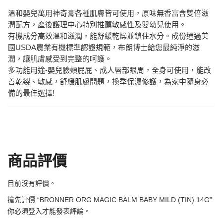
溫和嬰兒萬用神奇膏各種肌膚皆可使用，原味無香富含雙倍滋
潤配方，產後護理中心特別推薦敏感性及嬰幼兒使用。
有機成分高效溫和滋潤，能舒緩乾燥並鎖住水分。成份通過美
國USDA農業有機標準認證規範，布朗博士給您最純淨的滋
潤，讓肌膚感受到完整的呵護。
多功能用途-嬰兒臉頰屁屁、成人唇部眼周，全身可使用，能改
善乾裂、敏感，舒緩肌膚問題，換季保濕修護，為家中隨身必
備的最佳選擇!
商品評價
目前沒有評價。
搶先評價 “BRONNER ORG MAGIC BALM BABY MILD (TIN) 14G”
你必須
登入
才能發表評論。