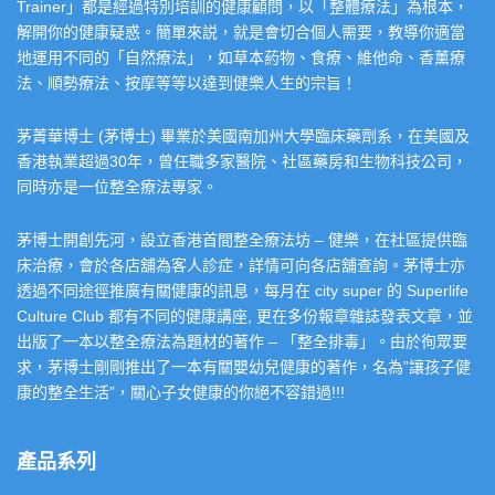
Trainer」都是經過特別培訓的健康顧問，以「整體療法」為根本，
解開你的健康疑惑。簡單來説，就是會切合個人需要，教導你適當
地運用不同的「自然療法」，如草本葯物、食療、維他命、香薰療
法、順勢療法、按摩等等以達到健樂人生的宗旨！
茅菁華博士 (茅博士) 畢業於美國南加州大學臨床藥劑系，在美國及
香港執業超過30年，曾任職多家醫院、社區藥房和生物科技公司，
同時亦是一位整全療法專家。
茅博士開創先河，設立香港首間整全療法坊 – 健樂，在社區提供臨
床治療，會於各店舖為客人診症，詳情可向各店舖查詢。茅博士亦
透過不同途徑推廣有關健康的訊息，每月在 city super 的 Superlife
Culture Club 都有不同的健康講座, 更在多份報章雜誌發表文章，並
出版了一本以整全療法為題材的著作 – 「整全排毒」。由於徇眾要
求，茅博士剛剛推出了一本有關嬰幼兒健康的著作，名為”讓孩子健
康的整全生活”，關心子女健康的你絕不容錯過!!!
產品系列