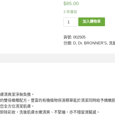
$
85.00
3 件庫存
加入購物車
貨號:
002505
分類:
D
,
Dr. BRONNER'S
,
洗
膚清爽潔淨無負擔。
的雙倍橄欖配方，豐富的有機植物保濕精華能於清潔同時給予嬌嫩
您全方位清潔肌膚，
卸除彩妝，洗後肌膚水嫩清爽、不緊繃，亦不殘留滑膩感。