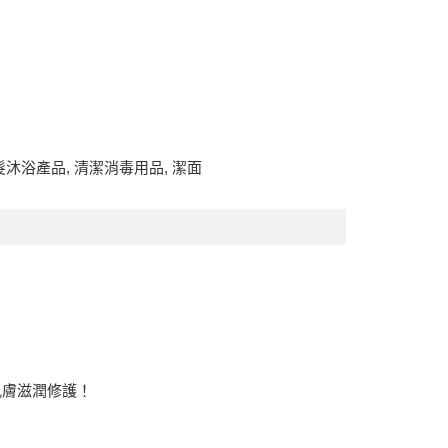
髮沐浴產品
,
清潔消毒用品
,
潔面
肌膚滋潤修護！