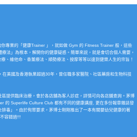
Trainer 」，就如做 Gym 的 Fitness Trainer 般，這些
「整體療法」為根本，解開你的健康疑惑。簡單來説，就是會切合個人需要，
食療、維他命、香薰療法、順勢療法、按摩等等以達到健樂人生的宗旨！
系，在美國及香港執業超過30年，曾任職多家醫院、社區藥房和生物科技
在社區提供臨床治療，會於各店舖為客人診症，詳情可向各店舖查詢。茅博
 Superlife Culture Club 都有不同的健康講座, 更在多份報章雜誌發
整全排毒」。由於徇眾要求，茅博士剛剛推出了一本有關嬰幼兒健康的著
容錯過!!!