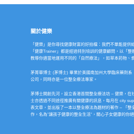
關於健樂
「健樂」是你尋找健康財富的好拍檔：我們不單能提供給你專業的「健康
「健康Trainer」都是經過特別培訓的健康顧問，以
教導你適當地運用不同的「自然療法」，如草本葯物、
茅菁華博士 (茅博士) 畢業於美國南加州大學臨床藥劑
公司，同時亦是一位整全療法專家。
茅博士開創先河，設立香港首間整全療法坊 – 健樂，
士亦透過不同途徑推廣有關健康的訊息，每月在 city super 的
表文章，並出版了一本以整全療法為題材的著作 – 「
作，名為”讓孩子健康的整全生活”，關心子女健康的你絕不