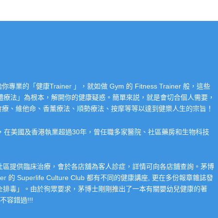
Trainer 」，就如做 Gym 的 Fitness Trainer 般，這些
「整體療法」為根本，解開你的健康疑惑。簡單來説，就是會切合個人需要，
食療、維他命、香薰療法、順勢療法、按摩等等以達到健樂人生的宗旨！
系，在美國及香港執業超過30年，曾任職多家醫院、社區藥房和生物科技
在社區提供臨床治療，會於各店舖為客人診症，詳情可向各店舖查詢。茅博
 Superlife Culture Club 都有不同的健康講座, 更在多份報章雜誌發
整全排毒」。由於徇眾要求，茅博士剛剛推出了一本有關嬰幼兒健康的著
容錯過!!!