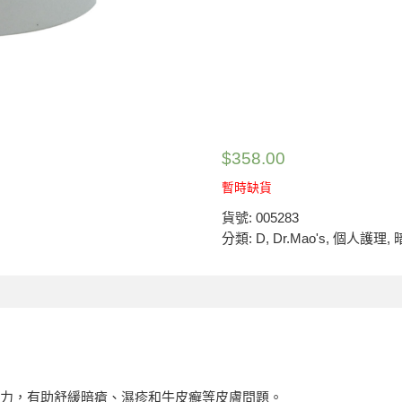
$
358.00
暫時缺貨
貨號:
005283
分類:
D
,
Dr.Mao's
,
個人護理
,
力，有助舒緩暗瘡、濕疹和牛皮癬等皮膚問題。