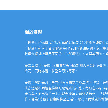
關於健樂
「健樂」是你尋找健康財富的好拍檔：我們不單能提供給你專業的「健康
「健康Trainer」都是經過特別培訓的健康顧問，以
教導你適當地運用不同的「自然療法」，如草本葯物、
茅菁華博士 (茅博士) 畢業於美國南加州大學臨床藥劑
公司，同時亦是一位整全療法專家。
茅博士開創先河，設立香港首間整全療法坊 – 健樂，
士亦透過不同途徑推廣有關健康的訊息，每月在 city super 的
表文章，並出版了一本以整全療法為題材的著作 – 「
作，名為”讓孩子健康的整全生活”，關心子女健康的你絕不