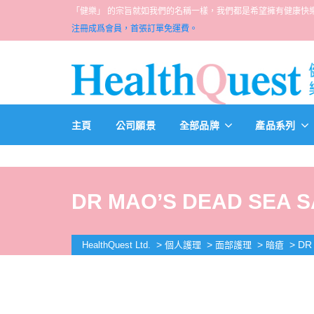
「健樂」 的宗旨就如我們的名稱一樣，我們都是希望擁有健康快樂人生的一群醫
注冊成爲會員，首張訂單免運費。
主頁
公司願景
全部品牌
產品系列
DR MAO’S DEAD SEA S
>
>
>
>
DR
HealthQuest Ltd.
個人護理
面部護理
暗瘡