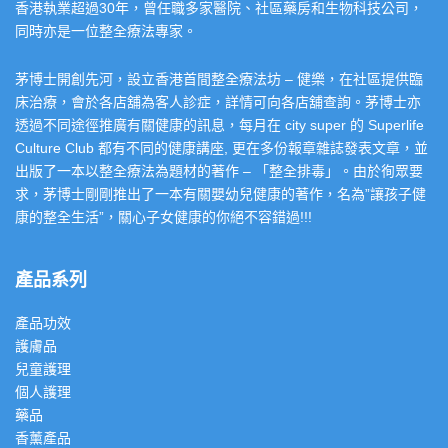
香港執業超過30年，曾任職多家醫院、社區藥房和生物科技公司，
同時亦是一位整全療法專家。
茅博士開創先河，設立香港首間整全療法坊 – 健樂，在社區提供臨
床治療，會於各店舖為客人診症，詳情可向各店舖查詢。茅博士亦
透過不同途徑推廣有關健康的訊息，每月在 city super 的 Superlife
Culture Club 都有不同的健康講座, 更在多份報章雜誌發表文章，並
出版了一本以整全療法為題材的著作 – 「整全排毒」。由於徇眾要
求，茅博士剛剛推出了一本有關嬰幼兒健康的著作，名為”讓孩子健
康的整全生活”，關心子女健康的你絕不容錯過!!!
產品系列
產品功效
護膚品
兒童護理
個人護理
藥品
香薰產品