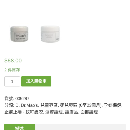
$
68.00
2 件庫存
加入購物車
貨號:
005297
分類:
D
,
Dr.Mao's
,
兒童專區
,
嬰兒專區 (0至23個月)
,
孕婦保健
,
止痕止癢 - 蚊叮蟲咬
,
濕疹護理
,
護膚品
,
面部護理
描述