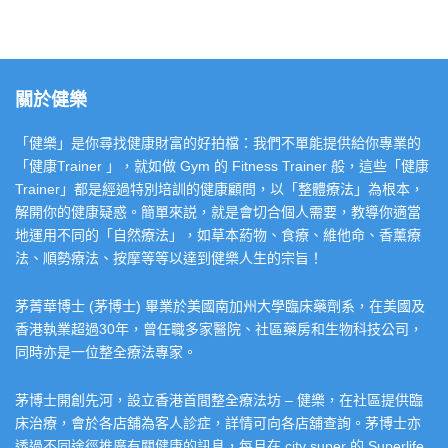
關於健樂
「健樂」是你尋找健康財富的好拍檔：我們不單能提供給你專業的
「健康Trainer 」，就如做 Gym 的 Fitness Trainer 般，這些「健康
Trainer」都是經過特別培訓的健康顧問，以「整體療法」為根本，
解開你的健康疑惑。簡單來説，就是會切合個人需要，教導你適當
地運用不同的「自然療法」，如草本葯物、食療、維他命、香薰療
法、順勢療法、按摩等等以達到健樂人生的宗旨！
茅菁華博士 (茅博士) 畢業於美國南加州大學臨床藥劑系，在美國及
香港執業超過30年，曾任職多家醫院、社區藥房和生物科技公司，
同時亦是一位整全療法專家。
茅博士開創先河，設立香港首間整全療法坊 – 健樂，在社區提供臨
床治療，會於各店舖為客人診症，詳情可向各店舖查詢。茅博士亦
透過不同途徑推廣有關健康的訊息，每月在 city super 的 Superlife