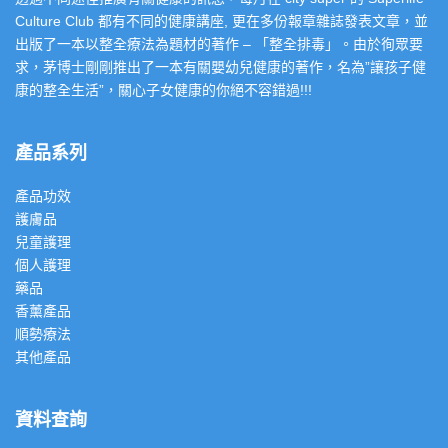
Culture Club 都有不同的健康講座, 更在多份報章雜誌發表文章，並
出版了一本以整全療法為題材的著作 – 「整全排毒」。由於徇眾要
求，茅博士剛剛推出了一本有關嬰幼兒健康的著作，名為”讓孩子健
康的整全生活”，關心子女健康的你絕不容錯過!!!
產品系列
產品功效
護膚品
兒童護理
個人護理
藥品
香薰產品
順勢療法
其他產品
資料查詢