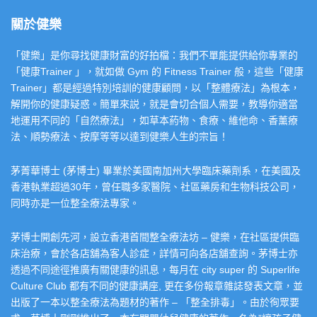
關於健樂
「健樂」是你尋找健康財富的好拍檔：我們不單能提供給你專業的
「健康Trainer 」，就如做 Gym 的 Fitness Trainer 般，這些「健康
Trainer」都是經過特別培訓的健康顧問，以「整體療法」為根本，
解開你的健康疑惑。簡單來説，就是會切合個人需要，教導你適當
地運用不同的「自然療法」，如草本葯物、食療、維他命、香薰療
法、順勢療法、按摩等等以達到健樂人生的宗旨！
茅菁華博士 (茅博士) 畢業於美國南加州大學臨床藥劑系，在美國及
香港執業超過30年，曾任職多家醫院、社區藥房和生物科技公司，
同時亦是一位整全療法專家。
茅博士開創先河，設立香港首間整全療法坊 – 健樂，在社區提供臨
床治療，會於各店舖為客人診症，詳情可向各店舖查詢。茅博士亦
透過不同途徑推廣有關健康的訊息，每月在 city super 的 Superlife
Culture Club 都有不同的健康講座, 更在多份報章雜誌發表文章，並
出版了一本以整全療法為題材的著作 – 「整全排毒」。由於徇眾要