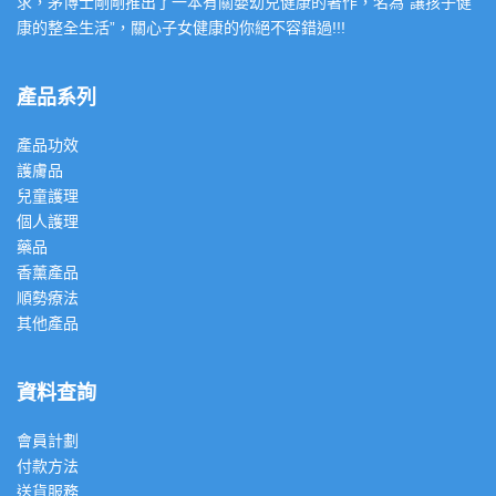
求，茅博士剛剛推出了一本有關嬰幼兒健康的著作，名為”讓孩子健
康的整全生活”，關心子女健康的你絕不容錯過!!!
產品系列
產品功效
護膚品
兒童護理
個人護理
藥品
香薰產品
順勢療法
其他產品
資料查詢
會員計劃
付款方法
送貨服務