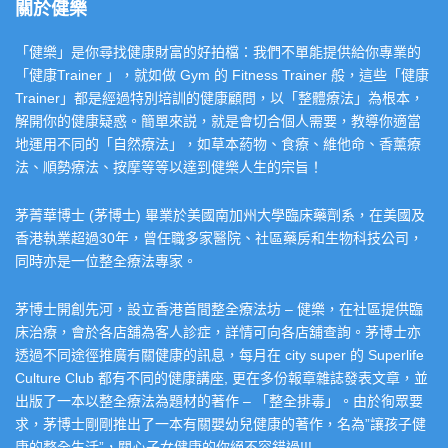
關於健樂
「健樂」是你尋找健康財富的好拍檔：我們不單能提供給你專業的
「健康Trainer 」，就如做 Gym 的 Fitness Trainer 般，這些「健康
Trainer」都是經過特別培訓的健康顧問，以「整體療法」為根本，
解開你的健康疑惑。簡單來説，就是會切合個人需要，教導你適當
地運用不同的「自然療法」，如草本葯物、食療、維他命、香薰療
法、順勢療法、按摩等等以達到健樂人生的宗旨！
茅菁華博士 (茅博士) 畢業於美國南加州大學臨床藥劑系，在美國及
香港執業超過30年，曾任職多家醫院、社區藥房和生物科技公司，
同時亦是一位整全療法專家。
茅博士開創先河，設立香港首間整全療法坊 – 健樂，在社區提供臨
床治療，會於各店舖為客人診症，詳情可向各店舖查詢。茅博士亦
透過不同途徑推廣有關健康的訊息，每月在 city super 的 Superlife
Culture Club 都有不同的健康講座, 更在多份報章雜誌發表文章，並
出版了一本以整全療法為題材的著作 – 「整全排毒」。由於徇眾要
求，茅博士剛剛推出了一本有關嬰幼兒健康的著作，名為”讓孩子健
康的整全生活”，關心子女健康的你絕不容錯過!!!