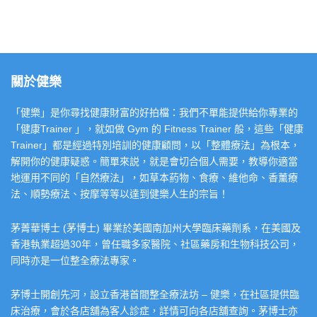
關於健樂
「健樂」是你尋找健康財富的好拍檔：我們不單能提供給你專業的
「健康Trainer 」，就如做 Gym 的 Fitness Trainer 般，這些「健康
Trainer」都是經過特別培訓的健康顧問，以「整體療法」為根本，
解開你的健康疑惑。簡單來説，就是會切合個人需要，教導你適當
地運用不同的「自然療法」，如草本葯物、食療、維他命、香薰療
法、順勢療法、按摩等等以達到健樂人生的宗旨！
茅菁華博士 (茅博士) 畢業於美國南加州大學臨床藥劑系，在美國及
香港執業超過30年，曾任職多家醫院、社區藥房和生物科技公司，
同時亦是一位整全療法專家。
茅博士開創先河，設立香港首間整全療法坊 – 健樂，在社區提供臨
床治療，會於各店舖為客人診症，詳情可向各店舖查詢。茅博士亦