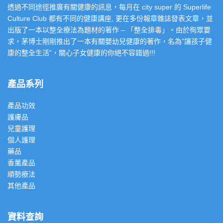
透過不同途徑推廣有關健康的訊息，每月在 city super 的 Superlife
Culture Club 都有不同的健康講座, 更在多份報章雜誌發表文章，並
出版了一本以整全療法為題材的著作 – 「整全排毒」。由於徇眾要
求，茅博士剛剛推出了一本有關嬰幼兒健康的著作，名為”讓孩子健
康的整全生活”，關心子女健康的你絕不容錯過!!!
產品系列
產品功效
護膚品
兒童護理
個人護理
藥品
香薰產品
順勢療法
其他產品
資料查詢