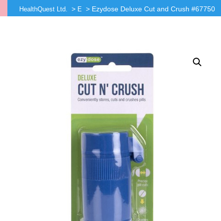
>
>
Ezydose Deluxe Cut and Crush #67750
HealthQuest Ltd.
E