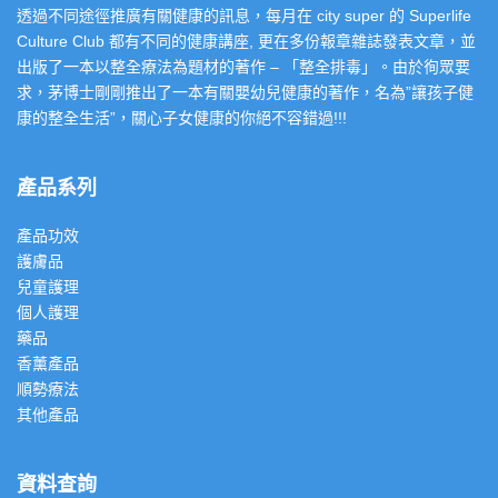
透過不同途徑推廣有關健康的訊息，每月在 city super 的 Superlife
Culture Club 都有不同的健康講座, 更在多份報章雜誌發表文章，並
出版了一本以整全療法為題材的著作 – 「整全排毒」。由於徇眾要
求，茅博士剛剛推出了一本有關嬰幼兒健康的著作，名為”讓孩子健
康的整全生活”，關心子女健康的你絕不容錯過!!!
產品系列
產品功效
護膚品
兒童護理
個人護理
藥品
香薰產品
順勢療法
其他產品
資料查詢