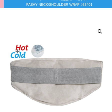
FASHY NECK/SHOULDER WRAP #63401