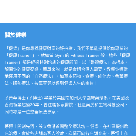
關於健樂
「健樂」是你尋找健康財富的好拍檔：我們不單能提供給你專業的
「健康Trainer 」，就如做 Gym 的 Fitness Trainer 般，這些「健康
Trainer」都是經過特別培訓的健康顧問，以「整體療法」為根本，
解開你的健康疑惑。簡單來説，就是會切合個人需要，教導你適當
地運用不同的「自然療法」，如草本葯物、食療、維他命、香薰療
法、順勢療法、按摩等等以達到健樂人生的宗旨！
茅菁華博士 (茅博士) 畢業於美國南加州大學臨床藥劑系，在美國及
香港執業超過30年，曾任職多家醫院、社區藥房和生物科技公司，
同時亦是一位整全療法專家。
茅博士開創先河，設立香港首間整全療法坊 – 健樂，在社區提供臨
床治療，會於各店舖為客人診症，詳情可向各店舖查詢。茅博士亦