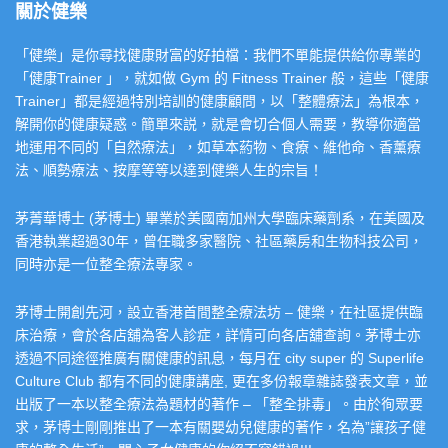
關於健樂
「健樂」是你尋找健康財富的好拍檔：我們不單能提供給你專業的
「健康Trainer 」，就如做 Gym 的 Fitness Trainer 般，這些「健康
Trainer」都是經過特別培訓的健康顧問，以「整體療法」為根本，
解開你的健康疑惑。簡單來説，就是會切合個人需要，教導你適當
地運用不同的「自然療法」，如草本葯物、食療、維他命、香薰療
法、順勢療法、按摩等等以達到健樂人生的宗旨！
茅菁華博士 (茅博士) 畢業於美國南加州大學臨床藥劑系，在美國及
香港執業超過30年，曾任職多家醫院、社區藥房和生物科技公司，
同時亦是一位整全療法專家。
茅博士開創先河，設立香港首間整全療法坊 – 健樂，在社區提供臨
床治療，會於各店舖為客人診症，詳情可向各店舖查詢。茅博士亦
透過不同途徑推廣有關健康的訊息，每月在 city super 的 Superlife
Culture Club 都有不同的健康講座, 更在多份報章雜誌發表文章，並
出版了一本以整全療法為題材的著作 – 「整全排毒」。由於徇眾要
求，茅博士剛剛推出了一本有關嬰幼兒健康的著作，名為”讓孩子健