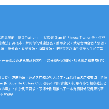
Trainer 」，就如做 Gym 的 Fitness Trainer 般，這些
「整體療法」為根本，解開你的健康疑惑。簡單來説，就是會切合個人需要，
食療、維他命、香薰療法、順勢療法、按摩等等以達到健樂人生的宗旨！
系，在美國及香港執業超過30年，曾任職多家醫院、社區藥房和生物科技
在社區提供臨床治療，會於各店舖為客人診症，詳情可向各店舖查詢。茅博
 Superlife Culture Club 都有不同的健康講座, 更在多份報章雜誌發
整全排毒」。由於徇眾要求，茅博士剛剛推出了一本有關嬰幼兒健康的著
容錯過!!!