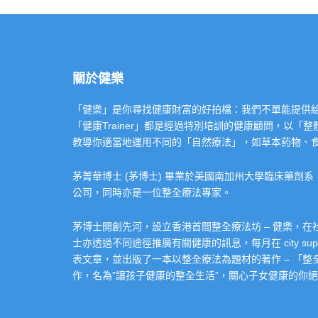
關於健樂
「健樂」是你尋找健康財富的好拍檔：我們不單能提供給你專業的「健康
「健康Trainer」都是經過特別培訓的健康顧問，以
教導你適當地運用不同的「自然療法」，如草本葯物、
茅菁華博士 (茅博士) 畢業於美國南加州大學臨床藥劑
公司，同時亦是一位整全療法專家。
茅博士開創先河，設立香港首間整全療法坊 – 健樂，
士亦透過不同途徑推廣有關健康的訊息，每月在 city super 的
表文章，並出版了一本以整全療法為題材的著作 – 「
作，名為”讓孩子健康的整全生活”，關心子女健康的你絕不