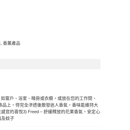
裝
,
香薰產品
落，如窗戶、浴室、睡房或衣櫥，或放在您的工作間、
氛掛飾品上，待完全滲透後散發迷人香氣，香味能維持大
感官的喜悅3) Freed – 舒緩釋放的花果香氣，安定心
除昆蟲及蚊子