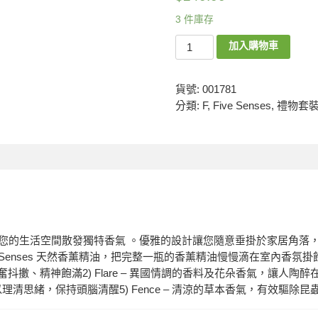
3 件庫存
加入購物車
貨號:
001781
分類:
F
,
Five Senses
,
禮物套
術感，使您的生活空間散發獨特香氣 。優雅的設計讓您隨意垂掛於家居角
e Senses 天然香薰精油，把完整一瓶的香薰精油慢慢滴在室內香
振奮抖擻、精神飽滿2) Flare – 異國情調的香料及花朵香氣，讓人陶醉在
，助以理清思緒，保持頭腦清醒5) Fence – 清涼的草本香氣，有效驅