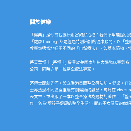
關於健樂
「健樂」是你尋找健康財富的好拍檔：我們不單能提供給你專業的「健康
「健康Trainer」都是經過特別培訓的健康顧問，以
教導你適當地運用不同的「自然療法」，如草本葯物、
茅菁華博士 (茅博士) 畢業於美國南加州大學臨床藥劑
公司，同時亦是一位整全療法專家。
茅博士開創先河，設立香港首間整全療法坊 – 健樂，
士亦透過不同途徑推廣有關健康的訊息，每月在 city super 的
表文章，並出版了一本以整全療法為題材的著作 – 「
作，名為”讓孩子健康的整全生活”，關心子女健康的你絕不