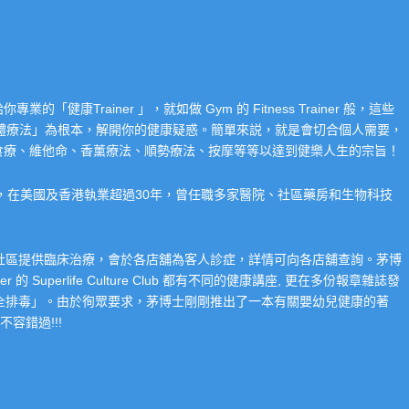
Trainer 」，就如做 Gym 的 Fitness Trainer 般，這些
「整體療法」為根本，解開你的健康疑惑。簡單來説，就是會切合個人需要，
食療、維他命、香薰療法、順勢療法、按摩等等以達到健樂人生的宗旨！
系，在美國及香港執業超過30年，曾任職多家醫院、社區藥房和生物科技
在社區提供臨床治療，會於各店舖為客人診症，詳情可向各店舖查詢。茅博
 Superlife Culture Club 都有不同的健康講座, 更在多份報章雜誌發
整全排毒」。由於徇眾要求，茅博士剛剛推出了一本有關嬰幼兒健康的著
容錯過!!!