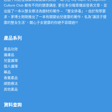
Culture Club 都有不同的健康講座, 更在多份報章雜誌發表文章，並
出版了一本以整全療法為題材的著作 – 「整全排毒」。由於徇眾要
求，茅博士剛剛推出了一本有關嬰幼兒健康的著作，名為”讓孩子健
康的整全生活”，關心子女健康的你絕不容錯過!!!
產品系列
產品功效
護膚品
兒童護理
個人護理
藥品
香薰產品
順勢療法
其他產品
資料查詢