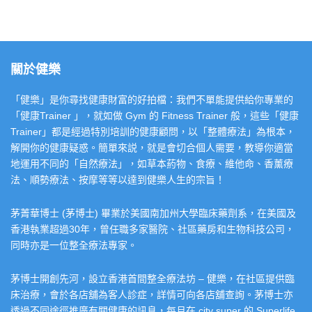
關於健樂
「健樂」是你尋找健康財富的好拍檔：我們不單能提供給你專業的
「健康Trainer 」，就如做 Gym 的 Fitness Trainer 般，這些「健康
Trainer」都是經過特別培訓的健康顧問，以「整體療法」為根本，
解開你的健康疑惑。簡單來説，就是會切合個人需要，教導你適當
地運用不同的「自然療法」，如草本葯物、食療、維他命、香薰療
法、順勢療法、按摩等等以達到健樂人生的宗旨！
茅菁華博士 (茅博士) 畢業於美國南加州大學臨床藥劑系，在美國及
香港執業超過30年，曾任職多家醫院、社區藥房和生物科技公司，
同時亦是一位整全療法專家。
茅博士開創先河，設立香港首間整全療法坊 – 健樂，在社區提供臨
床治療，會於各店舖為客人診症，詳情可向各店舖查詢。茅博士亦
透過不同途徑推廣有關健康的訊息，每月在 city super 的 Superlife