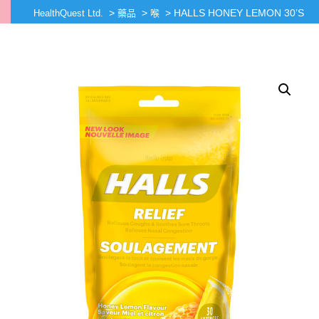
>
>
>
HALLS HONEY LEMON 30’S
HealthQuest Ltd.
藥品
喉