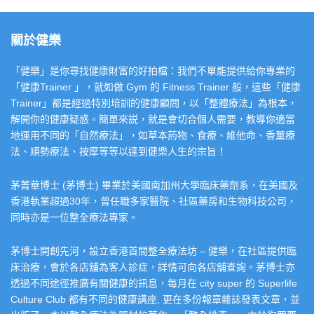
關於健樂
「健樂」是你尋找健康財富的好拍檔：我們不單能提供給你專業的
「健康Trainer 」，就如做 Gym 的 Fitness Trainer 般，這些「健康
Trainer」都是經過特別培訓的健康顧問，以「整體療法」為根本，
解開你的健康疑惑。簡單來説，就是會切合個人需要，教導你適當
地運用不同的「自然療法」，如草本葯物、食療、維他命、香薰療
法、順勢療法、按摩等等以達到健樂人生的宗旨！
茅菁華博士 (茅博士) 畢業於美國南加州大學臨床藥劑系，在美國及
香港執業超過30年，曾任職多家醫院、社區藥房和生物科技公司，
同時亦是一位整全療法專家。
茅博士開創先河，設立香港首間整全療法坊 – 健樂，在社區提供臨
床治療，會於各店舖為客人診症，詳情可向各店舖查詢。茅博士亦
透過不同途徑推廣有關健康的訊息，每月在 city super 的 Superlife
Culture Club 都有不同的健康講座, 更在多份報章雜誌發表文章，並