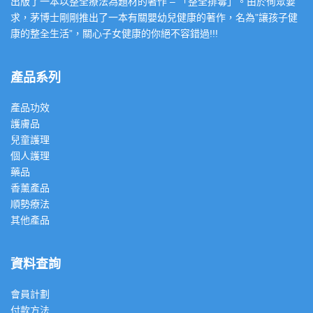
出版了一本以整全療法為題材的著作 – 「整全排毒」。由於徇眾要
求，茅博士剛剛推出了一本有關嬰幼兒健康的著作，名為”讓孩子健
康的整全生活”，關心子女健康的你絕不容錯過!!!
產品系列
產品功效
護膚品
兒童護理
個人護理
藥品
香薰產品
順勢療法
其他產品
資料查詢
會員計劃
付款方法