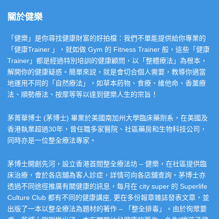
關於健樂
「健樂」是你尋找健康財富的好拍檔：我們不單能提供給你專業的
「健康Trainer 」，就如做 Gym 的 Fitness Trainer 般，這些「健康
Trainer」都是經過特別培訓的健康顧問，以「整體療法」為根本，
解開你的健康疑惑。簡單來説，就是會切合個人需要，教導你適當
地運用不同的「自然療法」，如草本葯物、食療、維他命、香薰療
法、順勢療法、按摩等等以達到健樂人生的宗旨！
茅菁華博士 (茅博士) 畢業於美國南加州大學臨床藥劑系，在美國及
香港執業超過30年，曾任職多家醫院、社區藥房和生物科技公司，
同時亦是一位整全療法專家。
茅博士開創先河，設立香港首間整全療法坊 – 健樂，在社區提供臨
床治療，會於各店舖為客人診症，詳情可向各店舖查詢。茅博士亦
透過不同途徑推廣有關健康的訊息，每月在 city super 的 Superlife
Culture Club 都有不同的健康講座, 更在多份報章雜誌發表文章，並
出版了一本以整全療法為題材的著作 – 「整全排毒」。由於徇眾要