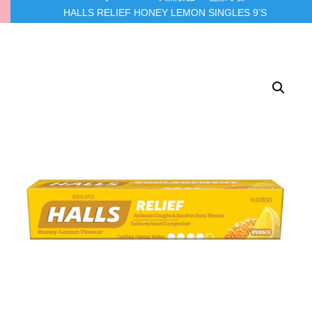
HALLS RELIEF HONEY LEMON SINGLES 9’S