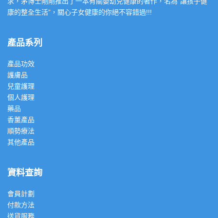
求，茅博士剛剛推出了一本有關嬰幼兒健康的著作，名為”讓孩子健
康的整全生活”，關心子女健康的你絕不容錯過!!!
產品系列
產品功效
護膚品
兒童護理
個人護理
藥品
香薰產品
順勢療法
其他產品
資料查詢
會員計劃
付款方法
送貨服務