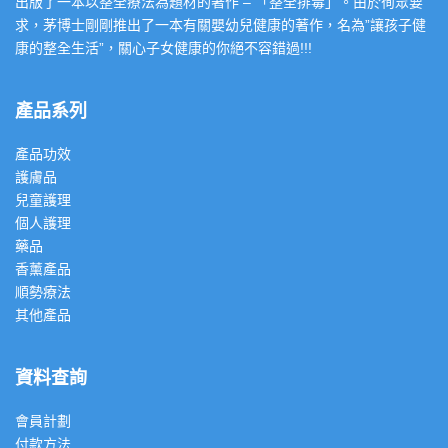
出版了一本以整全療法為題材的著作 – 「整全排毒」。由於徇眾要
求，茅博士剛剛推出了一本有關嬰幼兒健康的著作，名為”讓孩子健
康的整全生活”，關心子女健康的你絕不容錯過!!!
產品系列
產品功效
護膚品
兒童護理
個人護理
藥品
香薰產品
順勢療法
其他產品
資料查詢
會員計劃
付款方法