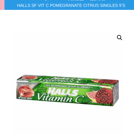
HALLS SF VIT C POMEGRANATE CITRUS SINGLES 9’S