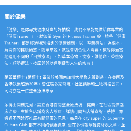
關於健樂
「健樂」是你尋找健康財富的好拍檔：我們不單能提供給你專業的
「健康Trainer 」，就如做 Gym 的 Fitness Trainer 般，這些「健康
Trainer」都是經過特別培訓的健康顧問，以「整體療法」為根本，
解開你的健康疑惑。簡單來説，就是會切合個人需要，教導你適當
地運用不同的「自然療法」，如草本葯物、食療、維他命、香薰療
法、順勢療法、按摩等等以達到健樂人生的宗旨！
茅菁華博士 (茅博士) 畢業於美國南加州大學臨床藥劑系，在美國及
香港執業超過30年，曾任職多家醫院、社區藥房和生物科技公司，
同時亦是一位整全療法專家。
茅博士開創先河，設立香港首間整全療法坊 – 健樂，在社區提供臨
床治療，會於各店舖為客人診症，詳情可向各店舖查詢。茅博士亦
透過不同途徑推廣有關健康的訊息，每月在 city super 的 Superlife
Culture Club 都有不同的健康講座, 更在多份報章雜誌發表文章，並