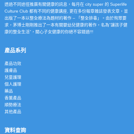
透過不同途徑推廣有關健康的訊息，每月在 city super 的 Superlife
Culture Club 都有不同的健康講座, 更在多份報章雜誌發表文章，並
出版了一本以整全療法為題材的著作 – 「整全排毒」。由於徇眾要
求，茅博士剛剛推出了一本有關嬰幼兒健康的著作，名為”讓孩子健
康的整全生活”，關心子女健康的你絕不容錯過!!!
產品系列
產品功效
護膚品
兒童護理
個人護理
藥品
香薰產品
順勢療法
其他產品
資料查詢