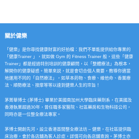
關於健樂
「健樂」是你尋找健康財富的好拍檔：我們不單能提供給你專業的
「健康Trainer 」，就如做 Gym 的 Fitness Trainer 般，這些「健康
Trainer」都是經過特別培訓的健康顧問，以「整體療法」為根本，
解開你的健康疑惑。簡單來説，就是會切合個人需要，教導你適當
地運用不同的「自然療法」，如草本葯物、食療、維他命、香薰療
法、順勢療法、按摩等等以達到健樂人生的宗旨！
茅菁華博士 (茅博士) 畢業於美國南加州大學臨床藥劑系，在美國及
香港執業超過30年，曾任職多家醫院、社區藥房和生物科技公司，
同時亦是一位整全療法專家。
茅博士開創先河，設立香港首間整全療法坊 – 健樂，在社區提供臨
床治療，會於各店舖為客人診症，詳情可向各店舖查詢。茅博士亦