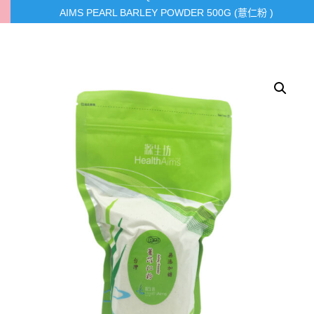
AIMS PEARL BARLEY POWDER 500G (薏仁粉 )