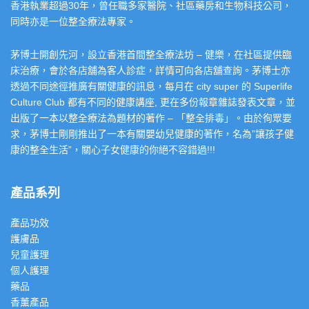
香港執業超過30年，曾任職多家醫院、社區藥房和生物科技公司，
同時亦是一位整全療法專家。
茅博士開創先河，設立香港首間整全療法坊 – 健樂，在社區提供臨
床治療，會於各店舖為客人診症，詳情可向各店舖查詢。茅博士亦
透過不同途徑推廣有關健康的訊息，每月在 city super 的 Superlife
Culture Club 都有不同的健康講座, 更在多份報章雜誌發表文章，並
出版了一本以整全療法為題材的著作 – 「整全排毒」。由於徇眾要
求，茅博士剛剛推出了一本有關嬰幼兒健康的著作，名為”讓孩子健
康的整全生活”，關心子女健康的你絕不容錯過!!!
產品系列
產品功效
護膚品
兒童護理
個人護理
藥品
香薰產品