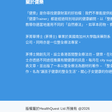
關於健樂
「健樂」是你尋找健康財富的好拍檔：我們不單能提供給你專業的「健康
「健康Trainer」都是經過特別培訓的健康顧問，以
教導你適當地運用不同的「自然療法」，如草本葯物、
茅菁華博士 (茅博士) 畢業於美國南加州大學臨床藥劑
公司，同時亦是一位整全療法專家。
茅博士開創先河，設立香港首間整全療法坊 – 健樂，
士亦透過不同途徑推廣有關健康的訊息，每月在 city super 的
表文章，並出版了一本以整全療法為題材的著作 – 「
作，名為”讓孩子健康的整全生活”，關心子女健康的你絕不
版權屬於HealthQuest Ltd.所擁有 @2026