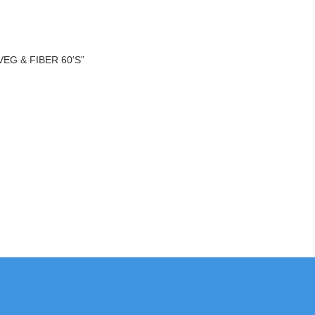
G & FIBER 60’S”