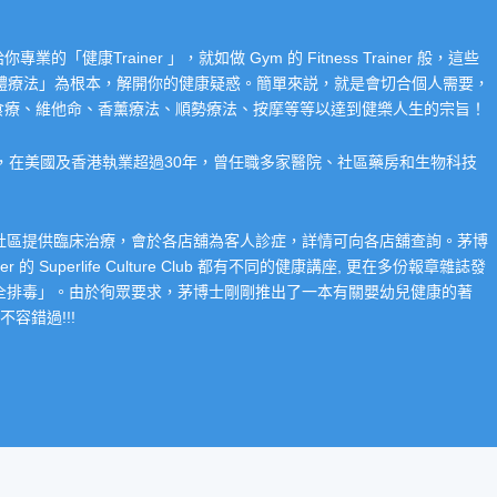
Trainer 」，就如做 Gym 的 Fitness Trainer 般，這些
「整體療法」為根本，解開你的健康疑惑。簡單來説，就是會切合個人需要，
食療、維他命、香薰療法、順勢療法、按摩等等以達到健樂人生的宗旨！
系，在美國及香港執業超過30年，曾任職多家醫院、社區藥房和生物科技
在社區提供臨床治療，會於各店舖為客人診症，詳情可向各店舖查詢。茅博
 Superlife Culture Club 都有不同的健康講座, 更在多份報章雜誌發
整全排毒」。由於徇眾要求，茅博士剛剛推出了一本有關嬰幼兒健康的著
容錯過!!!