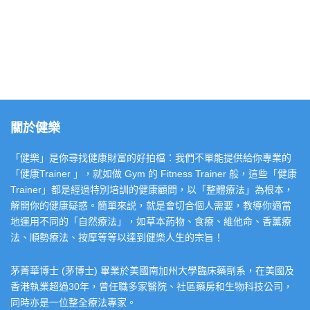
關於健樂
「健樂」是你尋找健康財富的好拍檔：我們不單能提供給你專業的
「健康Trainer 」，就如做 Gym 的 Fitness Trainer 般，這些「健康
Trainer」都是經過特別培訓的健康顧問，以「整體療法」為根本，
解開你的健康疑惑。簡單來説，就是會切合個人需要，教導你適當
地運用不同的「自然療法」，如草本葯物、食療、維他命、香薰療
法、順勢療法、按摩等等以達到健樂人生的宗旨！
茅菁華博士 (茅博士) 畢業於美國南加州大學臨床藥劑系，在美國及
香港執業超過30年，曾任職多家醫院、社區藥房和生物科技公司，
同時亦是一位整全療法專家。