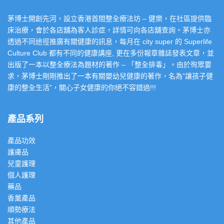
茅博士開創先河，設立香港首間整全療法坊 – 健樂，在社區提供臨
床治療，會於各店舖為客人診症，詳情可向各店舖查詢。茅博士亦
透過不同途徑推廣有關健康的訊息，每月在 city super 的 Superlife
Culture Club 都有不同的健康講座, 更在多份報章雜誌發表文章，並
出版了一本以整全療法為題材的著作 – 「整全排毒」。由於徇眾要
求，茅博士剛剛推出了一本有關嬰幼兒健康的著作，名為”讓孩子健
康的整全生活”，關心子女健康的你絕不容錯過!!!
產品系列
產品功效
護膚品
兒童護理
個人護理
藥品
香薰產品
順勢療法
其他產品