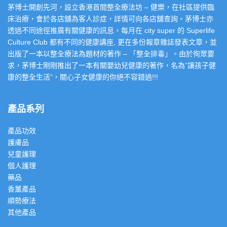
茅博士開創先河，設立香港首間整全療法坊 – 健樂，在社區提供臨
床治療，會於各店舖為客人診症，詳情可向各店舖查詢。茅博士亦
透過不同途徑推廣有關健康的訊息，每月在 city super 的 Superlife
Culture Club 都有不同的健康講座, 更在多份報章雜誌發表文章，並
出版了一本以整全療法為題材的著作 – 「整全排毒」。由於徇眾要
求，茅博士剛剛推出了一本有關嬰幼兒健康的著作，名為”讓孩子健
康的整全生活”，關心子女健康的你絕不容錯過!!!
產品系列
產品功效
護膚品
兒童護理
個人護理
藥品
香薰產品
順勢療法
其他產品