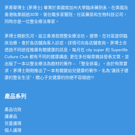
茅菁華博士 (茅博士) 畢業於美國南加州大學臨床藥劑系，在美國及
香港執業超過30年，曾任職多家醫院、社區藥房和生物科技公司，
同時亦是一位整全療法專家。
茅博士開創先河，設立香港首間整全療法坊 – 健樂，在社區提供臨
床治療，會於各店舖為客人診症，詳情可向各店舖查詢。茅博士亦
透過不同途徑推廣有關健康的訊息，每月在 city super 的 Superlife
Culture Club 都有不同的健康講座, 更在多份報章雜誌發表文章，並
出版了一本以整全療法為題材的著作 – 「整全排毒」。由於徇眾要
求，茅博士剛剛推出了一本有關嬰幼兒健康的著作，名為”讓孩子健
康的整全生活”，關心子女健康的你絕不容錯過!!!
產品系列
產品功效
護膚品
兒童護理
個人護理