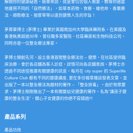
解開你的健康疑惑。簡單來説，就是會切合個人需要，教導你適當
地運用不同的「自然療法」，如草本葯物、食療、維他命、香薰療
法、順勢療法、按摩等等以達到健樂人生的宗旨！
茅菁華博士 (茅博士) 畢業於美國南加州大學臨床藥劑系，在美國及
香港執業超過30年，曾任職多家醫院、社區藥房和生物科技公司，
同時亦是一位整全療法專家。
茅博士開創先河，設立香港首間整全療法坊 – 健樂，在社區提供臨
床治療，會於各店舖為客人診症，詳情可向各店舖查詢。茅博士亦
透過不同途徑推廣有關健康的訊息，每月在 city super 的 Superlife
Culture Club 都有不同的健康講座, 更在多份報章雜誌發表文章，並
出版了一本以整全療法為題材的著作 – 「整全排毒」。由於徇眾要
求，茅博士剛剛推出了一本有關嬰幼兒健康的著作，名為”讓孩子健
康的整全生活”，關心子女健康的你絕不容錯過!!!
產品系列
產品功效