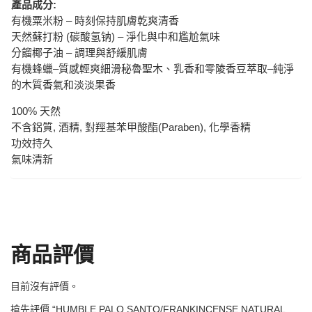
產品成分:
有機粟米粉 – 時刻保持肌膚乾爽清香
天然蘇打粉 (碳酸氢钠) – 淨化與中和尷尬氣味
分餾椰子油 – 調理與舒緩肌膚
有機蜂蠟–質感輕爽細滑秘魯聖木、乳香和零陵香豆萃取–純淨
的木質香氣和淡淡果香
100% 天然
不含鋁質, 酒精, 對羥基苯甲酸酯(Paraben), 化學香精
功效持久
氣味清新
商品評價
目前沒有評價。
搶先評價 “HUMBLE PALO SANTO/FRANKINCENSE NATURAL