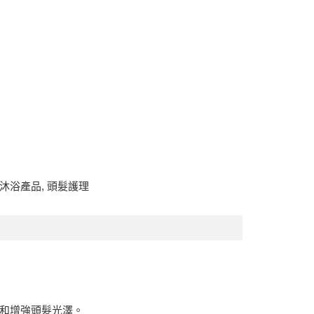
沐浴產品
,
頭髮護理
髮線和增強頭髮光澤。