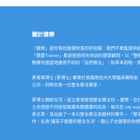
關於健樂
「健樂」是你尋找健康財富的好拍檔：我們不單能提供給你專業的「健康
「健康Trainer」都是經過特別培訓的健康顧問，以
教導你適當地運用不同的「自然療法」，如草本葯物、
茅菁華博士 (茅博士) 畢業於美國南加州大學臨床藥劑
公司，同時亦是一位整全療法專家。
茅博士開創先河，設立香港首間整全療法坊 – 健樂，
士亦透過不同途徑推廣有關健康的訊息，每月在 city super 的
表文章，並出版了一本以整全療法為題材的著作 – 「
作，名為”讓孩子健康的整全生活”，關心子女健康的你絕不