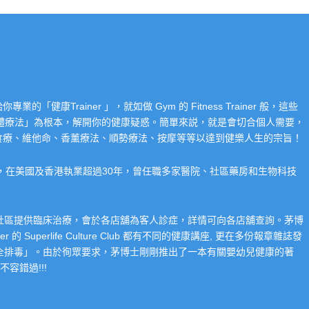
Trainer 」，就如做 Gym 的 Fitness Trainer 般，這些
「整體療法」為根本，解開你的健康疑惑。簡單來説，就是會切合個人需要，
食療、維他命、香薰療法、順勢療法、按摩等等以達到健樂人生的宗旨！
系，在美國及香港執業超過30年，曾任職多家醫院、社區藥房和生物科技
在社區提供臨床治療，會於各店舖為客人診症，詳情可向各店舖查詢。茅博
 Superlife Culture Club 都有不同的健康講座, 更在多份報章雜誌發
整全排毒」。由於徇眾要求，茅博士剛剛推出了一本有關嬰幼兒健康的著
容錯過!!!