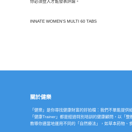
你必須
登入
才能發表評論。
INNATE WOMEN’S MULTI 60 TABS
關於健樂
「健樂」是你尋找健康財富的好拍檔：我們不單能提供給你專業的「健康
「健康Trainer」都是經過特別培訓的健康顧問，以
教導你適當地運用不同的「自然療法」，如草本葯物、