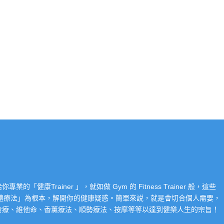
Trainer 」，就如做 Gym 的 Fitness Trainer 般，這些
「整體療法」為根本，解開你的健康疑惑。簡單來説，就是會切合個人需要，
食療、維他命、香薰療法、順勢療法、按摩等等以達到健樂人生的宗旨！