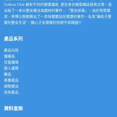
Culture Club 都有不同的健康講座, 更在多份報章雜誌發表文章，並
出版了一本以整全療法為題材的著作 – 「整全排毒」。由於徇眾要
求，茅博士剛剛推出了一本有關嬰幼兒健康的著作，名為”讓孩子健
康的整全生活”，關心子女健康的你絕不容錯過!!!
產品系列
產品功效
護膚品
兒童護理
個人護理
藥品
香薰產品
順勢療法
其他產品
資料查詢