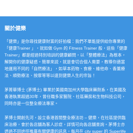
關於健樂
「健樂」是你尋找健康財富的好拍檔：我們不單能提供給你專業的
「健康Trainer 」，就如做 Gym 的 Fitness Trainer 般，這些「健康
Trainer」都是經過特別培訓的健康顧問，以「整體療法」為根本，
解開你的健康疑惑。簡單來説，就是會切合個人需要，教導你適當
地運用不同的「自然療法」，如草本葯物、食療、維他命、香薰療
法、順勢療法、按摩等等以達到健樂人生的宗旨！
茅菁華博士 (茅博士) 畢業於美國南加州大學臨床藥劑系，在美國及
香港執業超過30年，曾任職多家醫院、社區藥房和生物科技公司，
同時亦是一位整全療法專家。
茅博士開創先河，設立香港首間整全療法坊 – 健樂，在社區提供臨
床治療，會於各店舖為客人診症，詳情可向各店舖查詢。茅博士亦
透過不同途徑推廣有關健康的訊息，每月在 city super 的 Superlife