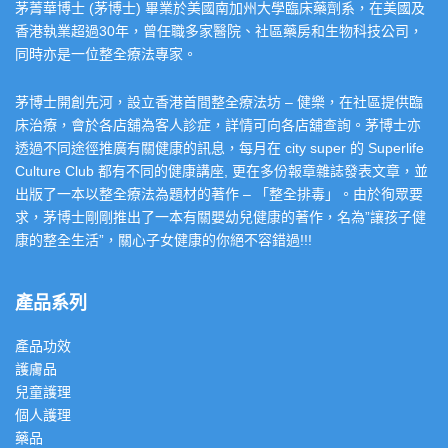
茅菁華博士 (茅博士) 畢業於美國南加州大學臨床藥劑系，在美國及
香港執業超過30年，曾任職多家醫院、社區藥房和生物科技公司，
同時亦是一位整全療法專家。
茅博士開創先河，設立香港首間整全療法坊 – 健樂，在社區提供臨
床治療，會於各店舖為客人診症，詳情可向各店舖查詢。茅博士亦
透過不同途徑推廣有關健康的訊息，每月在 city super 的 Superlife
Culture Club 都有不同的健康講座, 更在多份報章雜誌發表文章，並
出版了一本以整全療法為題材的著作 – 「整全排毒」。由於徇眾要
求，茅博士剛剛推出了一本有關嬰幼兒健康的著作，名為”讓孩子健
康的整全生活”，關心子女健康的你絕不容錯過!!!
產品系列
產品功效
護膚品
兒童護理
個人護理
藥品