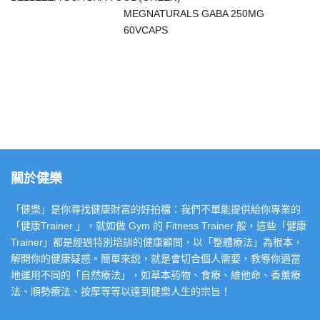
MEGNATURALS GABA 250MG
60VCAPS
關於健樂
「健樂」是你尋找健康財富的好拍檔：我們不單能提供給你專業的
「健康Trainer 」，就如做 Gym 的 Fitness Trainer 般，這些「健康
Trainer」都是經過特別培訓的健康顧問，以「整體療法」為根本，
解開你的健康疑惑。簡單來説，就是會切合個人需要，教導你適當
地運用不同的「自然療法」，如草本葯物、食療、維他命、香薰療
法、順勢療法、按摩等等以達到健樂人生的宗旨！