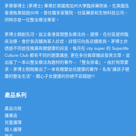
茅菁華博士 (茅博士) 畢業於美國南加州大學臨床藥劑系，在美國及
香港執業超過30年，曾任職多家醫院、社區藥房和生物科技公司，
同時亦是一位整全療法專家。
茅博士開創先河，設立香港首間整全療法坊 – 健樂，在社區提供臨
床治療，會於各店舖為客人診症，詳情可向各店舖查詢。茅博士亦
透過不同途徑推廣有關健康的訊息，每月在 city super 的 Superlife
Culture Club 都有不同的健康講座, 更在多份報章雜誌發表文章，並
出版了一本以整全療法為題材的著作 – 「整全排毒」。由於徇眾要
求，茅博士剛剛推出了一本有關嬰幼兒健康的著作，名為”讓孩子健
康的整全生活”，關心子女健康的你絕不容錯過!!!
產品系列
產品功效
護膚品
兒童護理
個人護理