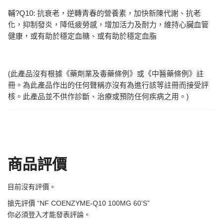
輔?Q10: 抗衰老，逆轉青春的營養素，加快新陳代謝、抗老
化，抑制發炎，降低疲勞感，增加活力及耐力，維持心臟血管
健康，或有助於穩定血糖、或有助於穩定血脂
(此產品沒有根據《藥劑業及毒藥條例》或《中醫藥條例》註
冊。為此產品作出的任何聲稱亦沒有為進行該等註冊而接受評
核。此產品並不供作診斷、治療或預防任何疾病之用。)
商品評價
目前沒有評價。
搶先評價 “NF COENZYME-Q10 100MG 60’S”
你必須
登入
才能發表評論。