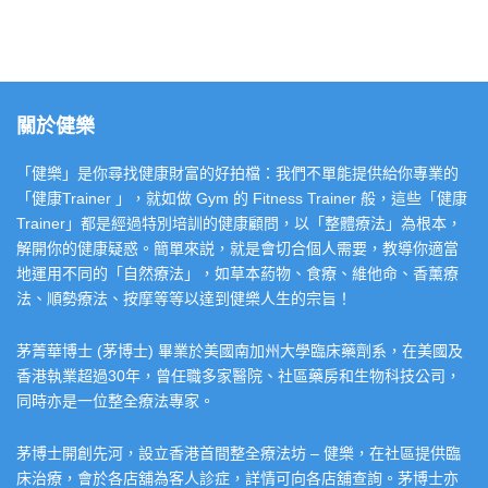
關於健樂
「健樂」是你尋找健康財富的好拍檔：我們不單能提供給你專業的
「健康Trainer 」，就如做 Gym 的 Fitness Trainer 般，這些「健康
Trainer」都是經過特別培訓的健康顧問，以「整體療法」為根本，
解開你的健康疑惑。簡單來説，就是會切合個人需要，教導你適當
地運用不同的「自然療法」，如草本葯物、食療、維他命、香薰療
法、順勢療法、按摩等等以達到健樂人生的宗旨！
茅菁華博士 (茅博士) 畢業於美國南加州大學臨床藥劑系，在美國及
香港執業超過30年，曾任職多家醫院、社區藥房和生物科技公司，
同時亦是一位整全療法專家。
茅博士開創先河，設立香港首間整全療法坊 – 健樂，在社區提供臨
床治療，會於各店舖為客人診症，詳情可向各店舖查詢。茅博士亦