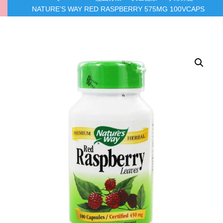
NATURE’S WAY RED RASPBERRY 575MG 100VCAPS