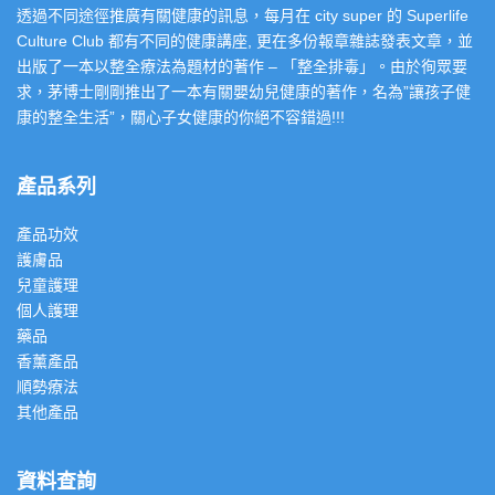
透過不同途徑推廣有關健康的訊息，每月在 city super 的 Superlife
Culture Club 都有不同的健康講座, 更在多份報章雜誌發表文章，並
出版了一本以整全療法為題材的著作 – 「整全排毒」。由於徇眾要
求，茅博士剛剛推出了一本有關嬰幼兒健康的著作，名為”讓孩子健
康的整全生活”，關心子女健康的你絕不容錯過!!!
產品系列
產品功效
護膚品
兒童護理
個人護理
藥品
香薰產品
順勢療法
其他產品
資料查詢