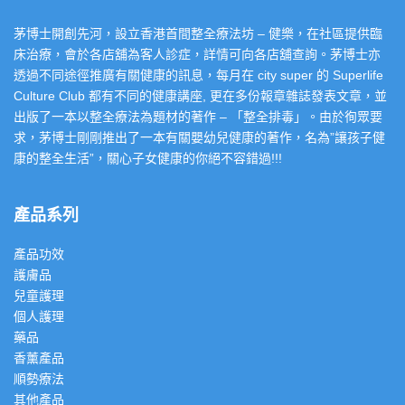
茅博士開創先河，設立香港首間整全療法坊 – 健樂，在社區提供臨
床治療，會於各店舖為客人診症，詳情可向各店舖查詢。茅博士亦
透過不同途徑推廣有關健康的訊息，每月在 city super 的 Superlife
Culture Club 都有不同的健康講座, 更在多份報章雜誌發表文章，並
出版了一本以整全療法為題材的著作 – 「整全排毒」。由於徇眾要
求，茅博士剛剛推出了一本有關嬰幼兒健康的著作，名為”讓孩子健
康的整全生活”，關心子女健康的你絕不容錯過!!!
產品系列
產品功效
護膚品
兒童護理
個人護理
藥品
香薰產品
順勢療法
其他產品