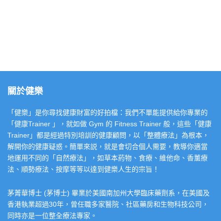
關於健樂
「健樂」是你尋找健康財富的好拍檔：我們不單能提供給你專業的
「健康Trainer 」，就如做 Gym 的 Fitness Trainer 般，這些「健康
Trainer」都是經過特別培訓的健康顧問，以「整體療法」為根本，
解開你的健康疑惑。簡單來説，就是會切合個人需要，教導你適當
地運用不同的「自然療法」，如草本葯物、食療、維他命、香薰療
法、順勢療法、按摩等等以達到健樂人生的宗旨！
茅菁華博士 (茅博士) 畢業於美國南加州大學臨床藥劑系，在美國及
香港執業超過30年，曾任職多家醫院、社區藥房和生物科技公司，
同時亦是一位整全療法專家。