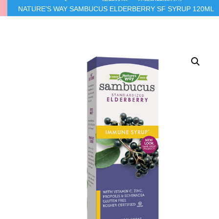
NATURE’S WAY SAMBUCUS ELDERBERRY SF SYRUP 120ML