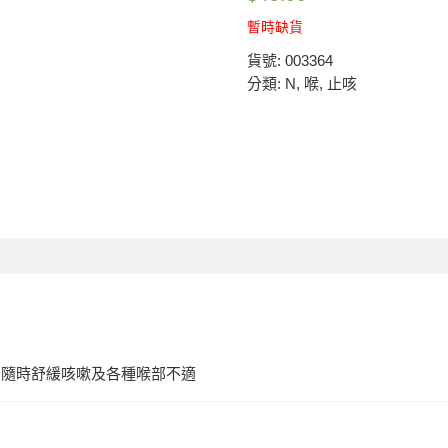
暫時缺貨
貨號:
003364
分類:
N
,
喉
,
止咳
帶，隨時舒緩咳嗽及各種喉部不適