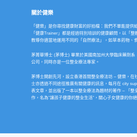
關於健樂
「健樂」是你尋找健康財富的好拍檔：我們不單能提供給你專業的「健康
「健康Trainer」都是經過特別培訓的健康顧問，以
教導你適當地運用不同的「自然療法」，如草本葯物、
茅菁華博士 (茅博士) 畢業於美國南加州大學臨床藥劑
公司，同時亦是一位整全療法專家。
茅博士開創先河，設立香港首間整全療法坊 – 健樂，
士亦透過不同途徑推廣有關健康的訊息，每月在 city super 的
表文章，並出版了一本以整全療法為題材的著作 – 「
作，名為”讓孩子健康的整全生活”，關心子女健康的你絕不