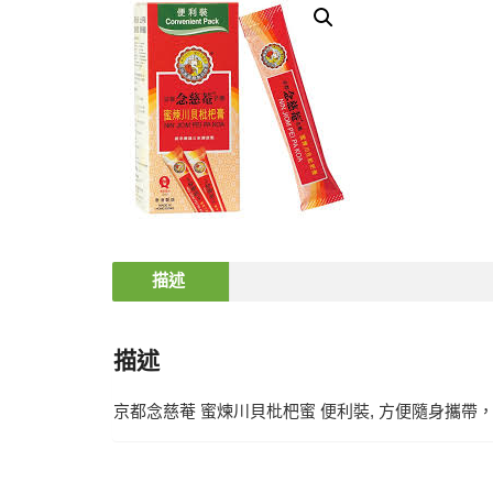
描述
描述
京都念慈菴 蜜煉川貝枇杷蜜 便利裝, 方便隨身攜