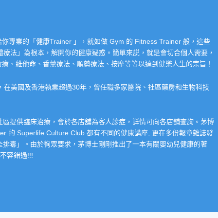
Trainer 」，就如做 Gym 的 Fitness Trainer 般，這些
「整體療法」為根本，解開你的健康疑惑。簡單來説，就是會切合個人需要，
食療、維他命、香薰療法、順勢療法、按摩等等以達到健樂人生的宗旨！
系，在美國及香港執業超過30年，曾任職多家醫院、社區藥房和生物科技
在社區提供臨床治療，會於各店舖為客人診症，詳情可向各店舖查詢。茅博
 Superlife Culture Club 都有不同的健康講座, 更在多份報章雜誌發
整全排毒」。由於徇眾要求，茅博士剛剛推出了一本有關嬰幼兒健康的著
容錯過!!!