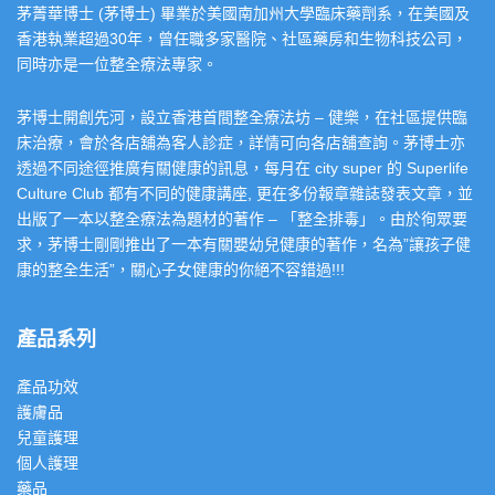
茅菁華博士 (茅博士) 畢業於美國南加州大學臨床藥劑系，在美國及
香港執業超過30年，曾任職多家醫院、社區藥房和生物科技公司，
同時亦是一位整全療法專家。
茅博士開創先河，設立香港首間整全療法坊 – 健樂，在社區提供臨
床治療，會於各店舖為客人診症，詳情可向各店舖查詢。茅博士亦
透過不同途徑推廣有關健康的訊息，每月在 city super 的 Superlife
Culture Club 都有不同的健康講座, 更在多份報章雜誌發表文章，並
出版了一本以整全療法為題材的著作 – 「整全排毒」。由於徇眾要
求，茅博士剛剛推出了一本有關嬰幼兒健康的著作，名為”讓孩子健
康的整全生活”，關心子女健康的你絕不容錯過!!!
產品系列
產品功效
護膚品
兒童護理
個人護理
藥品