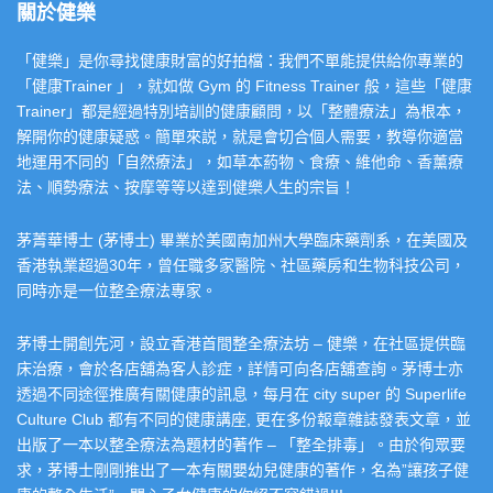
關於健樂
「健樂」是你尋找健康財富的好拍檔：我們不單能提供給你專業的
「健康Trainer 」，就如做 Gym 的 Fitness Trainer 般，這些「健康
Trainer」都是經過特別培訓的健康顧問，以「整體療法」為根本，
解開你的健康疑惑。簡單來説，就是會切合個人需要，教導你適當
地運用不同的「自然療法」，如草本葯物、食療、維他命、香薰療
法、順勢療法、按摩等等以達到健樂人生的宗旨！
茅菁華博士 (茅博士) 畢業於美國南加州大學臨床藥劑系，在美國及
香港執業超過30年，曾任職多家醫院、社區藥房和生物科技公司，
同時亦是一位整全療法專家。
茅博士開創先河，設立香港首間整全療法坊 – 健樂，在社區提供臨
床治療，會於各店舖為客人診症，詳情可向各店舖查詢。茅博士亦
透過不同途徑推廣有關健康的訊息，每月在 city super 的 Superlife
Culture Club 都有不同的健康講座, 更在多份報章雜誌發表文章，並
出版了一本以整全療法為題材的著作 – 「整全排毒」。由於徇眾要
求，茅博士剛剛推出了一本有關嬰幼兒健康的著作，名為”讓孩子健