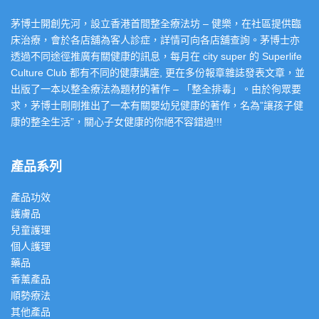
茅博士開創先河，設立香港首間整全療法坊 – 健樂，在社區提供臨
床治療，會於各店舖為客人診症，詳情可向各店舖查詢。茅博士亦
透過不同途徑推廣有關健康的訊息，每月在 city super 的 Superlife
Culture Club 都有不同的健康講座, 更在多份報章雜誌發表文章，並
出版了一本以整全療法為題材的著作 – 「整全排毒」。由於徇眾要
求，茅博士剛剛推出了一本有關嬰幼兒健康的著作，名為”讓孩子健
康的整全生活”，關心子女健康的你絕不容錯過!!!
產品系列
產品功效
護膚品
兒童護理
個人護理
藥品
香薰產品
順勢療法
其他產品