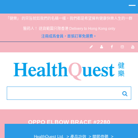
「健樂」 的宗旨就如我們的名稱一樣，我們都是希望擁有健康快樂人生的一群
醫葯人！ 送貨範圍只限香港 Delivery to Hong Kong only
注冊成爲會員，首張訂單免運費。
OPPO ELBOW BRACE #2280
>
>
>
HealthQuest Ltd.
產品功效
關節骨骼