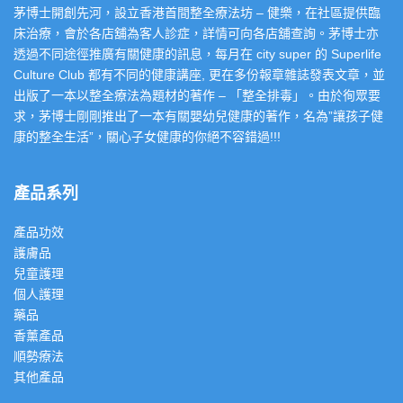
茅博士開創先河，設立香港首間整全療法坊 – 健樂，在社區提供臨
床治療，會於各店舖為客人診症，詳情可向各店舖查詢。茅博士亦
透過不同途徑推廣有關健康的訊息，每月在 city super 的 Superlife
Culture Club 都有不同的健康講座, 更在多份報章雜誌發表文章，並
出版了一本以整全療法為題材的著作 – 「整全排毒」。由於徇眾要
求，茅博士剛剛推出了一本有關嬰幼兒健康的著作，名為”讓孩子健
康的整全生活”，關心子女健康的你絕不容錯過!!!
產品系列
產品功效
護膚品
兒童護理
個人護理
藥品
香薰產品
順勢療法
其他產品