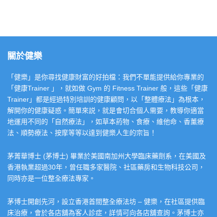
關於健樂
「健樂」是你尋找健康財富的好拍檔：我們不單能提供給你專業的
「健康Trainer 」，就如做 Gym 的 Fitness Trainer 般，這些「健康
Trainer」都是經過特別培訓的健康顧問，以「整體療法」為根本，
解開你的健康疑惑。簡單來説，就是會切合個人需要，教導你適當
地運用不同的「自然療法」，如草本葯物、食療、維他命、香薰療
法、順勢療法、按摩等等以達到健樂人生的宗旨！
茅菁華博士 (茅博士) 畢業於美國南加州大學臨床藥劑系，在美國及
香港執業超過30年，曾任職多家醫院、社區藥房和生物科技公司，
同時亦是一位整全療法專家。
茅博士開創先河，設立香港首間整全療法坊 – 健樂，在社區提供臨
床治療，會於各店舖為客人診症，詳情可向各店舖查詢。茅博士亦