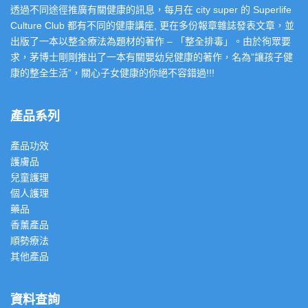
透過不同途徑推廣有關健康的訊息，每月在 city super 的 Superlife
Culture Club 都有不同的健康講座, 更在多份報章雜誌發表文章，並
出版了一本以整全療法為題材的著作 – 「整全排毒」。由於徇眾要
求，茅博士剛剛推出了一本有關嬰幼兒健康的著作，名為”讓孩子健
康的整全生活”，關心子女健康的你絕不容錯過!!!
產品系列
產品功效
護膚品
兒童護理
個人護理
藥品
香薰產品
順勢療法
其他產品
資料查詢