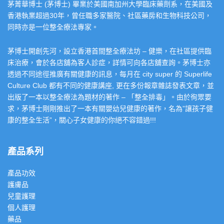
茅菁華博士 (茅博士) 畢業於美國南加州大學臨床藥劑系，在美國及
香港執業超過30年，曾任職多家醫院、社區藥房和生物科技公司，
同時亦是一位整全療法專家。
茅博士開創先河，設立香港首間整全療法坊 – 健樂，在社區提供臨
床治療，會於各店舖為客人診症，詳情可向各店舖查詢。茅博士亦
透過不同途徑推廣有關健康的訊息，每月在 city super 的 Superlife
Culture Club 都有不同的健康講座, 更在多份報章雜誌發表文章，並
出版了一本以整全療法為題材的著作 – 「整全排毒」。由於徇眾要
求，茅博士剛剛推出了一本有關嬰幼兒健康的著作，名為”讓孩子健
康的整全生活”，關心子女健康的你絕不容錯過!!!
產品系列
產品功效
護膚品
兒童護理
個人護理
藥品