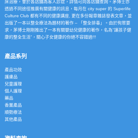
床治療，會於各店舖為客人診症，詳情可向各店舖查詢。茅博士亦
透過不同途徑推廣有關健康的訊息，每月在 city super 的 Superlife
Culture Club 都有不同的健康講座, 更在多份報章雜誌發表文章，並
出版了一本以整全療法為題材的著作 – 「整全排毒」。由於徇眾要
求，茅博士剛剛推出了一本有關嬰幼兒健康的著作，名為”讓孩子健
康的整全生活”，關心子女健康的你絕不容錯過!!!
產品系列
產品功效
護膚品
兒童護理
個人護理
藥品
香薰產品
順勢療法
其他產品