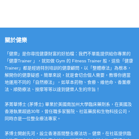
關於健樂
「健樂」是你尋找健康財富的好拍檔：我們不單能提供給你專業的
「健康Trainer 」，就如做 Gym 的 Fitness Trainer 般，這些「健康
Trainer」都是經過特別培訓的健康顧問，以「整體療法」為根本，
解開你的健康疑惑。簡單來説，就是會切合個人需要，教導你適當
地運用不同的「自然療法」，如草本葯物、食療、維他命、香薰療
法、順勢療法、按摩等等以達到健樂人生的宗旨！
茅菁華博士 (茅博士) 畢業於美國南加州大學臨床藥劑系，在美國及
香港執業超過30年，曾任職多家醫院、社區藥房和生物科技公司，
同時亦是一位整全療法專家。
茅博士開創先河，設立香港首間整全療法坊 – 健樂，在社區提供臨