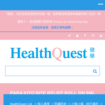
「健樂」 的宗旨就如我們的名稱一樣，我們都是希望擁有健康快樂人生的一群
醫葯人！ 送貨範圍只限香港 Delivery to Hong Kong only
注冊成爲會員，首張訂單免運費。
PARA KITO BITE RELIEF ROLL ON 5ML
>
>
>
>
HealthQuest Ltd.
個人護理
防曬防蚊
止痕止癢 - 蚊叮蟲咬