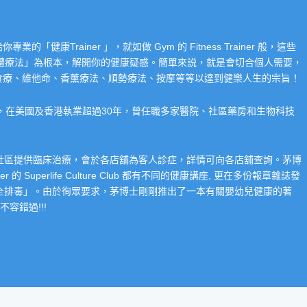
Trainer 」，就如做 Gym 的 Fitness Trainer 般，這些
「整體療法」為根本，解開你的健康疑惑。簡單來説，就是會切合個人需要，
食療、維他命、香薰療法、順勢療法、按摩等等以達到健樂人生的宗旨！
系，在美國及香港執業超過30年，曾任職多家醫院、社區藥房和生物科技
在社區提供臨床治療，會於各店舖為客人診症，詳情可向各店舖查詢。茅博
 Superlife Culture Club 都有不同的健康講座, 更在多份報章雜誌發
整全排毒」。由於徇眾要求，茅博士剛剛推出了一本有關嬰幼兒健康的著
容錯過!!!