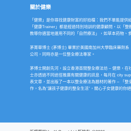
關於健樂
「健樂」是你尋找健康財富的好拍檔：我們不單能提供給你專業的「健康
「健康Trainer」都是經過特別培訓的健康顧問，以
教導你適當地運用不同的「自然療法」，如草本葯物、
茅菁華博士 (茅博士) 畢業於美國南加州大學臨床藥劑
公司，同時亦是一位整全療法專家。
茅博士開創先河，設立香港首間整全療法坊 – 健樂，
士亦透過不同途徑推廣有關健康的訊息，每月在 city super 的
表文章，並出版了一本以整全療法為題材的著作 – 「
作，名為”讓孩子健康的整全生活”，關心子女健康的你絕不