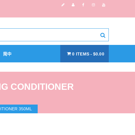
简中
0 ITEMS
$0.00
G CONDITIONER
ITIONER 350ML