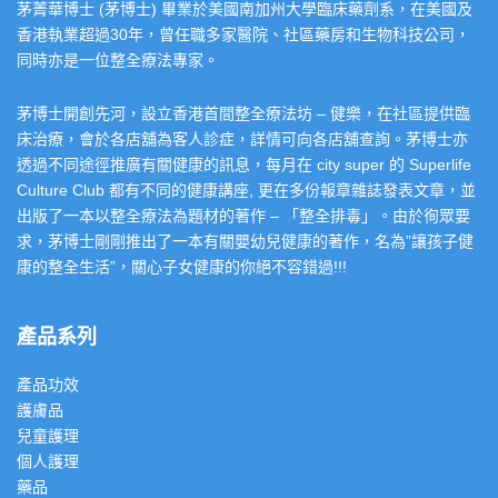
茅菁華博士 (茅博士) 畢業於美國南加州大學臨床藥劑系，在美國及
香港執業超過30年，曾任職多家醫院、社區藥房和生物科技公司，
同時亦是一位整全療法專家。
茅博士開創先河，設立香港首間整全療法坊 – 健樂，在社區提供臨
床治療，會於各店舖為客人診症，詳情可向各店舖查詢。茅博士亦
透過不同途徑推廣有關健康的訊息，每月在 city super 的 Superlife
Culture Club 都有不同的健康講座, 更在多份報章雜誌發表文章，並
出版了一本以整全療法為題材的著作 – 「整全排毒」。由於徇眾要
求，茅博士剛剛推出了一本有關嬰幼兒健康的著作，名為”讓孩子健
康的整全生活”，關心子女健康的你絕不容錯過!!!
產品系列
產品功效
護膚品
兒童護理
個人護理
藥品