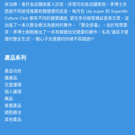
床治療，會於各店舖為客人診症，詳情可向各店舖查詢。茅博士亦
透過不同途徑推廣有關健康的訊息，每月在 city super 的 Superlife
Culture Club 都有不同的健康講座, 更在多份報章雜誌發表文章，並
出版了一本以整全療法為題材的著作 – 「整全排毒」。由於徇眾要
求，茅博士剛剛推出了一本有關嬰幼兒健康的著作，名為”讓孩子健
康的整全生活”，關心子女健康的你絕不容錯過!!!
產品系列
產品功效
護膚品
兒童護理
個人護理
藥品
香薰產品
順勢療法
其他產品