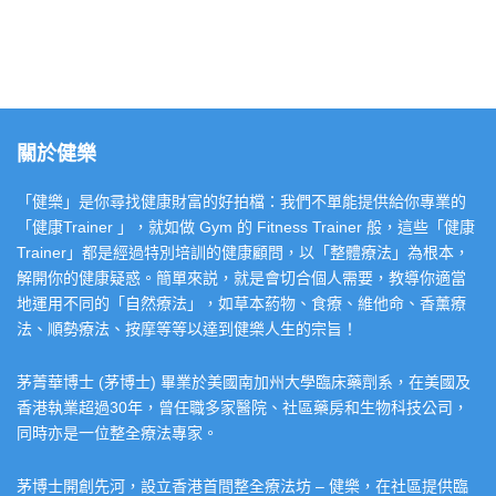
關於健樂
「健樂」是你尋找健康財富的好拍檔：我們不單能提供給你專業的
「健康Trainer 」，就如做 Gym 的 Fitness Trainer 般，這些「健康
Trainer」都是經過特別培訓的健康顧問，以「整體療法」為根本，
解開你的健康疑惑。簡單來説，就是會切合個人需要，教導你適當
地運用不同的「自然療法」，如草本葯物、食療、維他命、香薰療
法、順勢療法、按摩等等以達到健樂人生的宗旨！
茅菁華博士 (茅博士) 畢業於美國南加州大學臨床藥劑系，在美國及
香港執業超過30年，曾任職多家醫院、社區藥房和生物科技公司，
同時亦是一位整全療法專家。
茅博士開創先河，設立香港首間整全療法坊 – 健樂，在社區提供臨