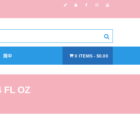
简中
0 ITEMS
$0.00
 FL OZ