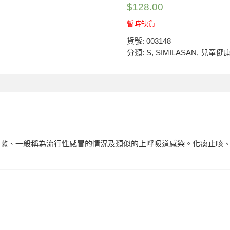
$
128.00
暫時缺貨
貨號:
003148
分類:
S
,
SIMILASAN
,
兒童健
一般稱為流行性感冒的情況及類似的上呼吸道感染。化痰止咳、理氣、增強抵