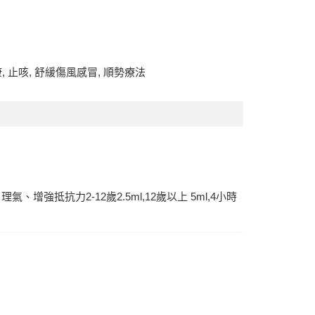
康
,
止咳
,
舒緩傷風感冒
,
順勢療法
抗力2-12歲2.5ml,12歲以上 5ml,4小時