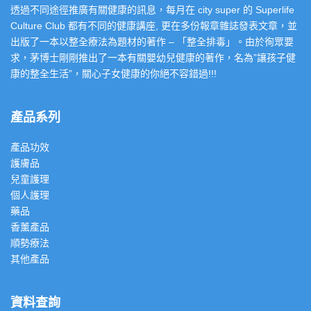
透過不同途徑推廣有關健康的訊息，每月在 city super 的 Superlife
Culture Club 都有不同的健康講座, 更在多份報章雜誌發表文章，並
出版了一本以整全療法為題材的著作 – 「整全排毒」。由於徇眾要
求，茅博士剛剛推出了一本有關嬰幼兒健康的著作，名為”讓孩子健
康的整全生活”，關心子女健康的你絕不容錯過!!!
產品系列
產品功效
護膚品
兒童護理
個人護理
藥品
香薰產品
順勢療法
其他產品
資料查詢