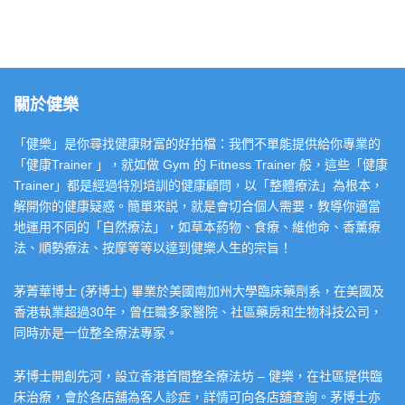
關於健樂
「健樂」是你尋找健康財富的好拍檔：我們不單能提供給你專業的
「健康Trainer 」，就如做 Gym 的 Fitness Trainer 般，這些「健康
Trainer」都是經過特別培訓的健康顧問，以「整體療法」為根本，
解開你的健康疑惑。簡單來説，就是會切合個人需要，教導你適當
地運用不同的「自然療法」，如草本葯物、食療、維他命、香薰療
法、順勢療法、按摩等等以達到健樂人生的宗旨！
茅菁華博士 (茅博士) 畢業於美國南加州大學臨床藥劑系，在美國及
香港執業超過30年，曾任職多家醫院、社區藥房和生物科技公司，
同時亦是一位整全療法專家。
茅博士開創先河，設立香港首間整全療法坊 – 健樂，在社區提供臨
床治療，會於各店舖為客人診症，詳情可向各店舖查詢。茅博士亦