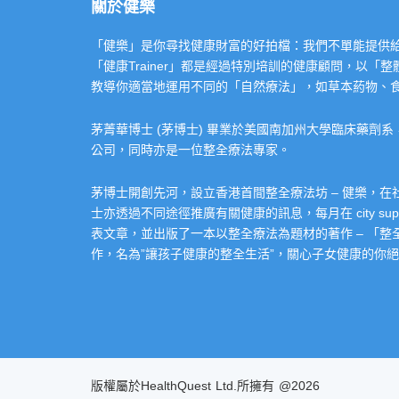
關於健樂
「健樂」是你尋找健康財富的好拍檔：我們不單能提供給你專業的「健康
「健康Trainer」都是經過特別培訓的健康顧問，以
教導你適當地運用不同的「自然療法」，如草本葯物、
茅菁華博士 (茅博士) 畢業於美國南加州大學臨床藥劑
公司，同時亦是一位整全療法專家。
茅博士開創先河，設立香港首間整全療法坊 – 健樂，
士亦透過不同途徑推廣有關健康的訊息，每月在 city super 的
表文章，並出版了一本以整全療法為題材的著作 – 「
作，名為”讓孩子健康的整全生活”，關心子女健康的你絕不
版權屬於HealthQuest Ltd.所擁有 @2026