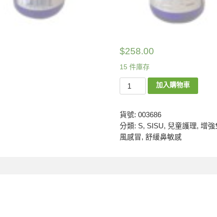
$
258.00
15 件庫存
加入購物車
貨號:
003686
分類:
S
,
SISU
,
兒童護理
,
增強
風感冒
,
舒緩鼻敏感