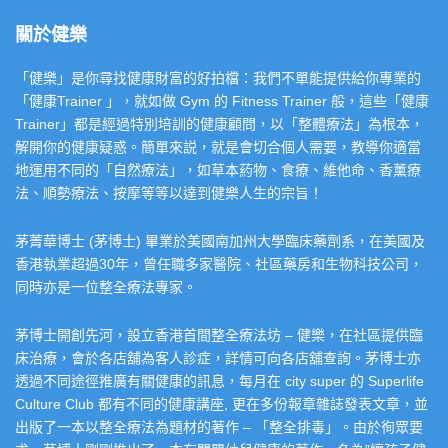
關於健樂
「健樂」是你尋找健康財富的好拍檔：我們不單能提供給你專業的
「健康Trainer 」，就如做 Gym 的 Fitness Trainer 般，這些「健康
Trainer」都是經過特別培訓的健康顧問，以「整體療法」為根本，
解開你的健康疑惑。簡單來説，就是會切合個人需要，教導你適當
地運用不同的「自然療法」，如草本葯物、食療、維他命、香薰療
法、順勢療法、按摩等等以達到健樂人生的宗旨！
茅菁華博士 (茅博士) 畢業於美國南加州大學臨床藥劑系，在美國及
香港執業超過30年，曾任職多家醫院、社區藥房和生物科技公司，
同時亦是一位整全療法專家。
茅博士開創先河，設立香港首間整全療法坊 – 健樂，在社區提供臨
床治療，會於各店舖為客人診症，詳情可向各店舖查詢。茅博士亦
透過不同途徑推廣有關健康的訊息，每月在 city super 的 Superlife
Culture Club 都有不同的健康講座, 更在多份報章雜誌發表文章，並
出版了一本以整全療法為題材的著作 – 「整全排毒」。由於徇眾要