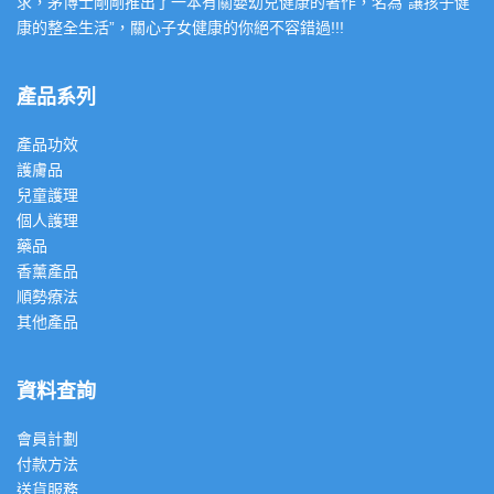
求，茅博士剛剛推出了一本有關嬰幼兒健康的著作，名為”讓孩子健
康的整全生活”，關心子女健康的你絕不容錯過!!!
產品系列
產品功效
護膚品
兒童護理
個人護理
藥品
香薰產品
順勢療法
其他產品
資料查詢
會員計劃
付款方法
送貨服務