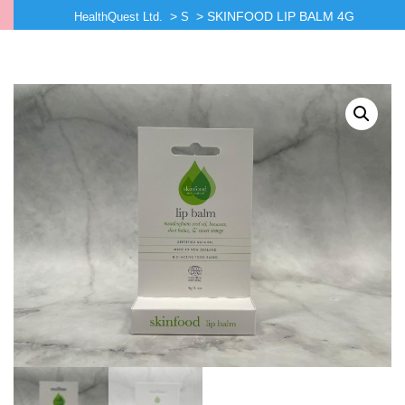
>
>
SKINFOOD LIP BALM 4G
HealthQuest Ltd.
S