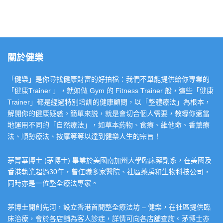
關於健樂
「健樂」是你尋找健康財富的好拍檔：我們不單能提供給你專業的
「健康Trainer 」，就如做 Gym 的 Fitness Trainer 般，這些「健康
Trainer」都是經過特別培訓的健康顧問，以「整體療法」為根本，
解開你的健康疑惑。簡單來説，就是會切合個人需要，教導你適當
地運用不同的「自然療法」，如草本葯物、食療、維他命、香薰療
法、順勢療法、按摩等等以達到健樂人生的宗旨！
茅菁華博士 (茅博士) 畢業於美國南加州大學臨床藥劑系，在美國及
香港執業超過30年，曾任職多家醫院、社區藥房和生物科技公司，
同時亦是一位整全療法專家。
茅博士開創先河，設立香港首間整全療法坊 – 健樂，在社區提供臨
床治療，會於各店舖為客人診症，詳情可向各店舖查詢。茅博士亦