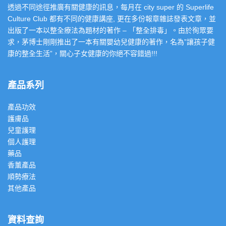
透過不同途徑推廣有關健康的訊息，每月在 city super 的 Superlife
Culture Club 都有不同的健康講座, 更在多份報章雜誌發表文章，並
出版了一本以整全療法為題材的著作 – 「整全排毒」。由於徇眾要
求，茅博士剛剛推出了一本有關嬰幼兒健康的著作，名為”讓孩子健
康的整全生活”，關心子女健康的你絕不容錯過!!!
產品系列
產品功效
護膚品
兒童護理
個人護理
藥品
香薰產品
順勢療法
其他產品
資料查詢