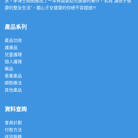
求，茅博士剛剛推出了一本有關嬰幼兒健康的著作，名為”讓孩子健
康的整全生活”，關心子女健康的你絕不容錯過!!!
產品系列
產品功效
護膚品
兒童護理
個人護理
藥品
香薰產品
順勢療法
其他產品
資料查詢
會員計劃
付款方法
送貨服務