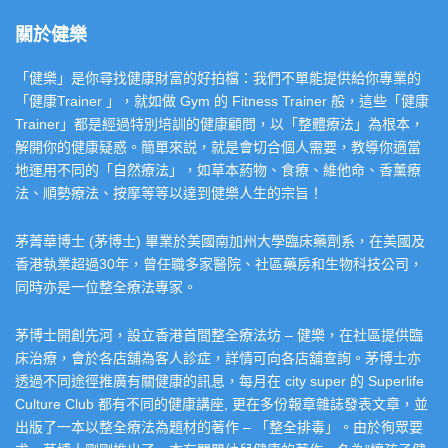
關於健樂
「健樂」是你尋找健康財富的好拍檔：我們不單能提供給你專業的
「健康Trainer 」，就如做 Gym 的 Fitness Trainer 般，這些「健康
Trainer」都是經過特別培訓的健康顧問，以「整體療法」為根本，
解開你的健康疑惑。簡單來説，就是會切合個人需要，教導你適當
地運用不同的「自然療法」，如草本葯物、食療、維他命、香薰療
法、順勢療法、按摩等等以達到健樂人生的宗旨！
茅菁華博士 (茅博士) 畢業於美國南加州大學臨床藥劑系，在美國及
香港執業超過30年，曾任職多家醫院、社區藥房和生物科技公司，
同時亦是一位整全療法專家。
茅博士開創先河，設立香港首間整全療法坊 – 健樂，在社區提供臨
床治療，會於各店舖為客人診症，詳情可向各店舖查詢。茅博士亦
透過不同途徑推廣有關健康的訊息，每月在 city super 的 Superlife
Culture Club 都有不同的健康講座, 更在多份報章雜誌發表文章，並
出版了一本以整全療法為題材的著作 – 「整全排毒」。由於徇眾要