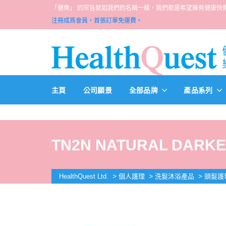
「健樂」 的宗旨就如我們的名稱一樣，我們都是希望擁有健康快樂人生的一群醫
注冊成爲會員，首張訂單免運費。
主頁
公司願景
全部品牌
產品系列
TN2N NATURAL DARK
>
>
>
HealthQuest Ltd.
個人護理
洗髮沐浴產品
頭髮護