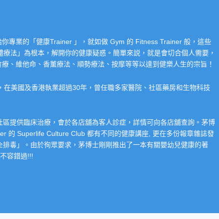
Trainer 」，就如做 Gym 的 Fitness Trainer 般，這些
「整體療法」為根本，解開你的健康疑惑。簡單來説，就是會切合個人需要，
食療、維他命、香薰療法、順勢療法、按摩等等以達到健樂人生的宗旨！
系，在美國及香港執業超過30年，曾任職多家醫院、社區藥房和生物科技
在社區提供臨床治療，會於各店舖為客人診症，詳情可向各店舖查詢。茅博
 Superlife Culture Club 都有不同的健康講座, 更在多份報章雜誌發
整全排毒」。由於徇眾要求，茅博士剛剛推出了一本有關嬰幼兒健康的著
容錯過!!!