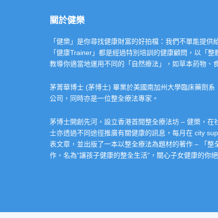
關於健樂
「健樂」是你尋找健康財富的好拍檔：我們不單能提供給你專業的「健康
「健康Trainer」都是經過特別培訓的健康顧問，以
教導你適當地運用不同的「自然療法」，如草本葯物、
茅菁華博士 (茅博士) 畢業於美國南加州大學臨床藥劑
公司，同時亦是一位整全療法專家。
茅博士開創先河，設立香港首間整全療法坊 – 健樂，
士亦透過不同途徑推廣有關健康的訊息，每月在 city super 的
表文章，並出版了一本以整全療法為題材的著作 – 「
作，名為”讓孩子健康的整全生活”，關心子女健康的你絕不